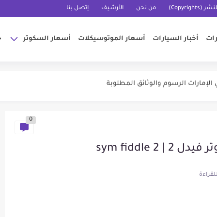
Copyrigh)
من نحن
الأرشيف
إتصل بنا
رات
أخبار السيارات
أسعار الموتوسيكلات
أسعار السكوتر
خ
 في السعودية | kayishha
لإمارات الرسوم والوثائق المطلوبة
رات المصريين بالخارج من الجمارك
ت إصدار الرخصة والوثائق اللازمة
0
 أسعار البطاقات وكيفية التجديد
ات الرسوم وكيفية الحجز
sym fiddle
ي الإمارات | SALIK UAE
20 في السعودية
الإجراءات والمستندات المطلوبة