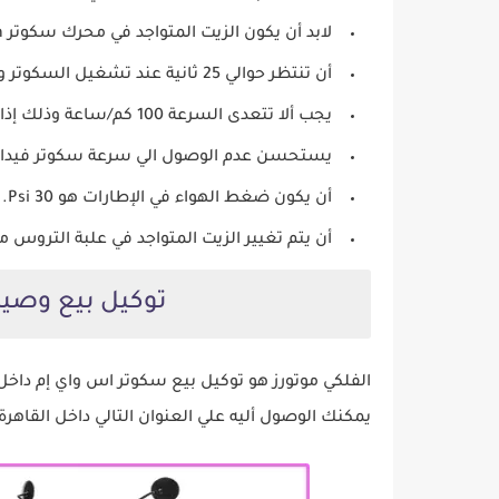
لابد أن يكون الزيت المتواجد في محرك سكوتر sym فيدل2 بمواصفات ( 40-10w).
أن تنتظر حوالي 25 ثانية عند تشغيل السكوتر وذلك لكي تتأكد من وصول الزيت إلى كافة أجزاء الدراجة.
يجب ألا تتعدى السرعة 100 كم/ساعة وذلك إذا كنت ترغب في الحفاظ على الموتور.
يستحسن عدم الوصول الي سرعة سكوتر فيدال 2 القصوي بشكل دائم لكي تحافظ على عمر المح
أن يكون ضغط الهواء في الإطارات هو Psi 30.
أن يتم تغيير الزيت المتواجد في علبة التروس مجرد تجاوز 0
توكيل بيع وصيانة سكو
يمكنك الوصول أليه علي العنوان التالي داخل القاهرة 