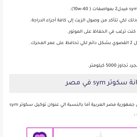
رك.
500 كيلومتر.
تر sym في مصر
الفلكي موتورز هو توكيل بيع سكوتر اس واي إم داخل جمهورية مصر العربية أما بالنسبة الي عنوان توكيل سكوتر sym
: