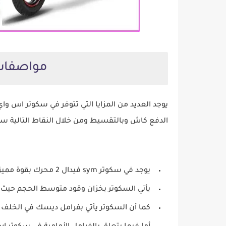
مواصفات 
الدفع كاش وبالتقسيط ومن خلال النقاط التالية سوف نوضح لكم م
يوجد في سكوتر sym فيدال 2 محرك بقوة مميزة حيث تصل قوته الى 150 سي سي.
يأتي السكوتر بخزان وقود متوسط الحجم حيث أن سعت
كما أن السكوتر يأتي بفرامل ديسك في الخلف.