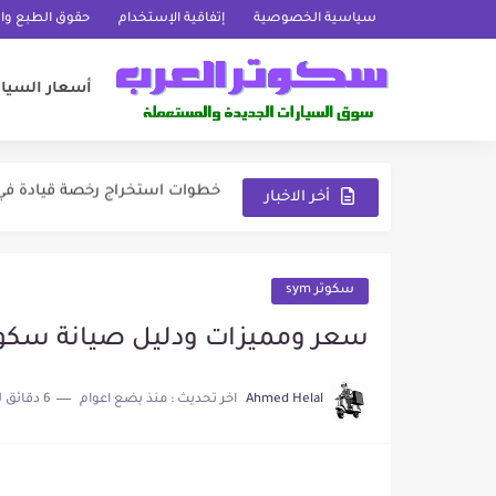
سياسية الخصوصية
إتفاقية الإستخدام
حقوق الطبع والنشر (ts
أسعار السيا
كيشها أفضل موقع شراء وبيع سيارات
خطوات استخراج رخصة قيادة في ا
بشري سارة للمغتربين إعفاء سيا
أخر الاخبار
رسوم رخصة القيادة في دبي إجراءا
بطاقة المواقف الموسمية في دبي
سكوتر sym
دليل مواقف السيارات في الإمار
سعر ومميزات ودليل صيانة سكوتر فيدل 2 |  2
تفاصيل نظام سالك للتعرفة المرورية ف
Ahmed Helal
اخر تحديث :
منذ بضع اعوام
6 دقائق للقراءة
جيب سوزوكي - سعر سيارة سوزوكي جيمني 23
نقل ملكية السيارة في الإمارات 