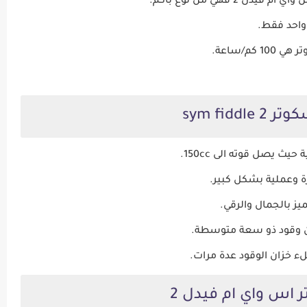
2 فهي من نوع باكم.
م/ساعة.
sym fiddl
يث يصل قوته الى 150cc.
زان وقود ذو سعة متوسطة.
اس واي ام فيدل 2