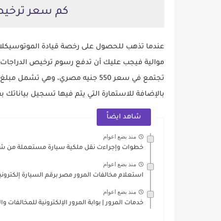
كم سعر ترخيص ا
عندما تذهب للحصول على رخصة قيادة الموتوسيكلا
موالية فيجب عليك أن تدفع رسوم ترخيص الدراجات النا
بالإضافة للاستمارة التي يتم فيها تسجيل بياناتك بقيمة 105 جنيه مصري، طابع الشرطة 
شاهد ايضاً
منذ بضع اعوام
خطوات وإجراءت نقل ملكية سيارة مستعملة من
منذ بضع اعوام
استعلام مخالفات المرور مصر برقم السيارة إلكترونيا
منذ بضع اعوام
خدمات المرور | بوابة المرور الإلكترونية للمخالفات 