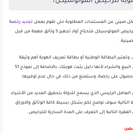
طلوبه لترخيص الموتوسيكل؟
كل صيني عن المستندات المطلوبة حتي تقوم بعمل
تجديد رخصة
وقد تحدثنا عنها في موضوع سابق أما عن ترخيص الموتوسيكل فتحتاج أولا تجهيز 5 وثائق مهمة من قبل
صينية.
ة للأوراق، وتعتبر البطاقة الوطنية أو بطاقة تعريف الهوية أهم وثيقة
تحتاجها سواء في الحصول على تراخيص أو في عقود البيع والشراء لأنها دليل يثبت هويتك، بالاضافة إلى نموذج 51
 للحصول على رخصة، وستمنع من ذلك في حال عدم توفيرها.
العامل الرئيسي الذي يسمح للدولة بتحقيق العديد من الأشياء
ط التالية سوف نوضح لكم بشكل بسيط كافة الوثائق والاوراق
قرة التالية إلى التعرف على المدة السارية للترخيص.
صر: