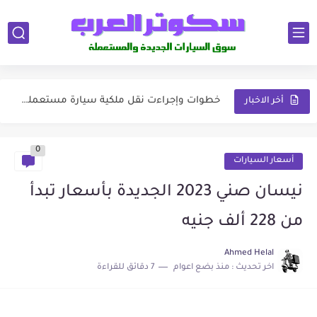
اسباب حجز المركبات في أبوظبي وإجراءات فك الحجز
كيف انضم إلي كابتن كريم شروط تسجيل كابتن كريم السعودية
خطوات وإجراءت نقل ملكية سيارة مستعملة من شخص لشخص آخر
شروط وإجراءات ترخيص السيارات ذاتية القيادة في دبي
أخر الاخبار
أفضل ميكانيكي سيارات في السعودية ورشة ميكانيكا متنقلة
0
اسعار موتوسيكلات هارلي الجديدة والمستعملة 2023
أسعار السيارات
قرية لفلز الساحل الشمالي.. توليفة للسعادة تجمع بين الرفاهية والراحة
نيسان صني 2023 الجديدة بأسعار تبدأ
تسوق أفضل المنتجات من نمشي بأقوى العروض والخصومات
من 228 ألف جنيه
كيف اختار أفضل شركة سطحة لشحن سيارة من الرياض
Ahmed Helal
اخر تحديث :
منذ بضع اعوام
7 دقائق للقراءة
كامري 2020: الجيل الأكثر تطورًا وأناقة في تاريخ تويوتا