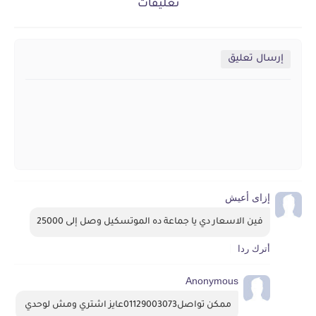
تعليقات
إرسال تعليق
إزاى أعيش
فين الاسعار دي يا جماعة ده الموتسكيل وصل إلى 25000
أترك ردا
Anonymous
ممكن تواصل01129003073عايز اشتري ومش لوحدي 