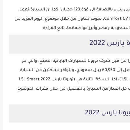
سيارة يارس 2022 مزودة بمحرك قوي بسعة 1500 سي سي، بالأضافة الي قوة 123 حصان، كما أن السيارة تعمل
بنظام الدفع الامامي ومزودة بناقل حركة اوتوماتيك Comfort CVT، سوف نتناول من خلال موضوع اليوم المزيد من
يارس 2022
ا من قبل شركة تويوتا للسيارات اليابانية الصنع، والتي تم
طرحها للبيع في الأسواق بأسعار تبدأ من 58,190 وتصل إلى 60,950 ريال سعودي، ويتوافر نسختين من السيارة
النسخة الأولي هي (تويوتا يارس 2022 1.5L Comfort CVT)، أما النسخة الثانية هي (تويوتا يارس 2022 1.5L Smart
 كل اصدار من السيارة بالتفصيل من خلال فقرات الموضوع
ا يارس 2022