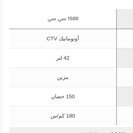
1500 سي سي
أوتوماتيك CTV
42 لتر
بنزين
150 حصان
180 كم/س