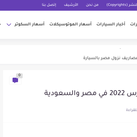
Copyrigh)
من نحن
الأرشيف
إتصل بنا
رات
أخبار السيارات
أسعار الموتوسيكلات
أسعار السكوتر
خ
وكاش اليوم 2023
ت في السعودية 2023
مصاريف نزول مصر بالسيارة
ز | إطارات بريللي
0
تونس اليوم 2023
عودية
F
ليورو وأشهر الأنواع 2023
Brit